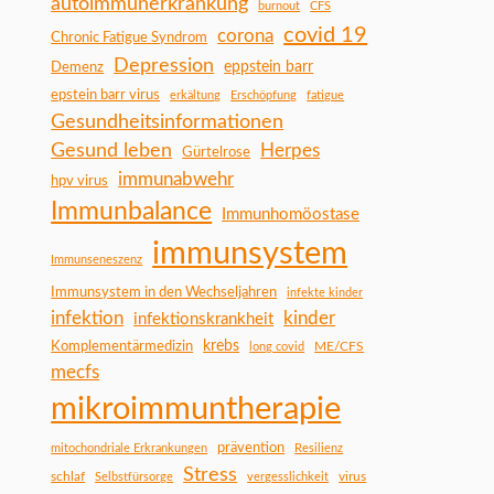
autoimmunerkrankung
burnout
CFS
covid 19
corona
Chronic Fatigue Syndrom
Depression
Demenz
eppstein barr
epstein barr virus
erkältung
Erschöpfung
fatigue
Gesundheitsinformationen
Gesund leben
Herpes
Gürtelrose
immunabwehr
hpv virus
Immunbalance
Immunhomöostase
immunsystem
Immunseneszenz
Immunsystem in den Wechseljahren
infekte kinder
infektion
kinder
infektionskrankheit
Komplementärmedizin
krebs
ME/CFS
long covid
mecfs
mikroimmuntherapie
prävention
mitochondriale Erkrankungen
Resilienz
Stress
schlaf
virus
Selbstfürsorge
vergesslichkeit