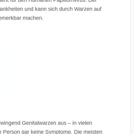
teht für den Humanen Papillomvirus. Der
rankheiten und kann sich durch Warzen auf
bemerkbar machen.
zwingend Genitalwarzen aus – in vielen
rte Person gar keine Symptome. Die meisten