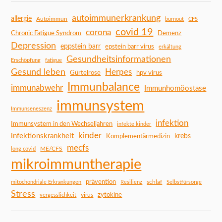
autoimmunerkrankung
allergie
Autoimmun
burnout
CFS
covid 19
corona
Chronic Fatigue Syndrom
Demenz
Depression
eppstein barr
epstein barr virus
erkältung
Gesundheitsinformationen
Erschöpfung
fatigue
Gesund leben
Herpes
Gürtelrose
hpv virus
Immunbalance
immunabwehr
Immunhomöostase
immunsystem
Immunseneszenz
infektion
Immunsystem in den Wechseljahren
infekte kinder
kinder
infektionskrankheit
Komplementärmedizin
krebs
mecfs
ME/CFS
long covid
mikroimmuntherapie
prävention
schlaf
mitochondriale Erkrankungen
Resilienz
Selbstfürsorge
Stress
zytokine
virus
vergesslichkeit