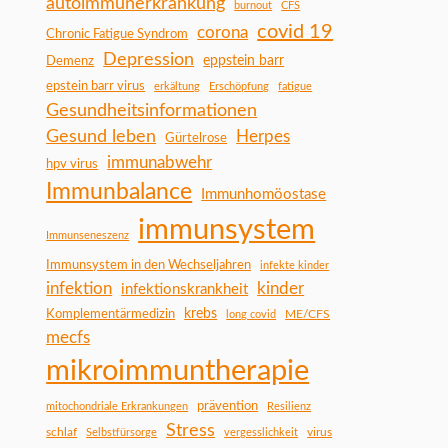
autoimmunerkrankung
burnout
CFS
covid 19
corona
Chronic Fatigue Syndrom
Depression
Demenz
eppstein barr
epstein barr virus
erkältung
Erschöpfung
fatigue
Gesundheitsinformationen
Gesund leben
Herpes
Gürtelrose
immunabwehr
hpv virus
Immunbalance
Immunhomöostase
immunsystem
Immunseneszenz
Immunsystem in den Wechseljahren
infekte kinder
infektion
kinder
infektionskrankheit
Komplementärmedizin
krebs
ME/CFS
long covid
mecfs
mikroimmuntherapie
prävention
mitochondriale Erkrankungen
Resilienz
Stress
schlaf
virus
Selbstfürsorge
vergesslichkeit