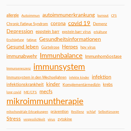
autoimmunerkrankung
allergie
Autoimmun
burnout
CFS
covid 19
corona
Chronic Fatigue Syndrom
Demenz
Depression
eppstein barr
epstein barr virus
erkältung
Gesundheitsinformationen
Erschöpfung
fatigue
Gesund leben
Herpes
Gürtelrose
hpv virus
Immunbalance
immunabwehr
Immunhomöostase
immunsystem
Immunseneszenz
infektion
Immunsystem in den Wechseljahren
infekte kinder
kinder
infektionskrankheit
Komplementärmedizin
krebs
mecfs
ME/CFS
long covid
mikroimmuntherapie
prävention
schlaf
mitochondriale Erkrankungen
Resilienz
Selbstfürsorge
Stress
zytokine
virus
vergesslichkeit