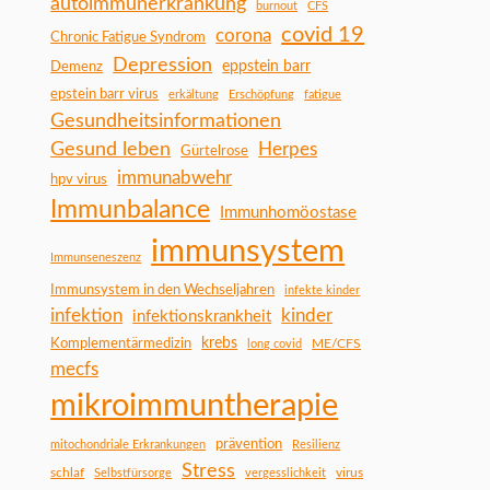
autoimmunerkrankung
burnout
CFS
covid 19
corona
Chronic Fatigue Syndrom
Depression
Demenz
eppstein barr
epstein barr virus
erkältung
Erschöpfung
fatigue
Gesundheitsinformationen
Gesund leben
Herpes
Gürtelrose
immunabwehr
hpv virus
Immunbalance
Immunhomöostase
immunsystem
Immunseneszenz
Immunsystem in den Wechseljahren
infekte kinder
infektion
kinder
infektionskrankheit
Komplementärmedizin
krebs
ME/CFS
long covid
mecfs
mikroimmuntherapie
prävention
mitochondriale Erkrankungen
Resilienz
Stress
schlaf
virus
Selbstfürsorge
vergesslichkeit