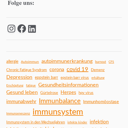
Folge uns:
autoimmunerkrankung
allergie
Autoimmun
burnout
CFS
covid 19
corona
Chronic Fatigue Syndrom
Demenz
Depression
eppstein barr
epstein barr virus
erkältung
Gesundheitsinformationen
Erschöpfung
fatigue
Gesund leben
Herpes
Gürtelrose
hpv virus
Immunbalance
immunabwehr
Immunhomöostase
immunsystem
Immunseneszenz
infektion
Immunsystem in den Wechseljahren
infekte kinder