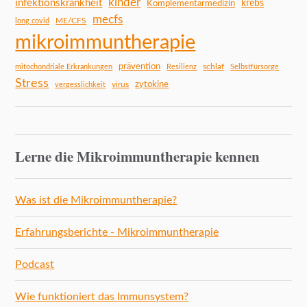
kinder
infektionskrankheit
Komplementärmedizin
krebs
mecfs
ME/CFS
long covid
mikroimmuntherapie
prävention
schlaf
mitochondriale Erkrankungen
Resilienz
Selbstfürsorge
Stress
zytokine
virus
vergesslichkeit
Lerne die Mikroimmuntherapie kennen
Was ist die Mikroimmuntherapie?
Erfahrungsberichte - Mikroimmuntherapie
Podcast
Wie funktioniert das Immunsystem?