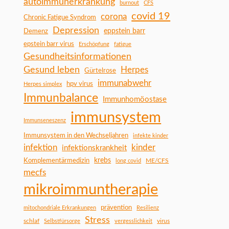
autoimmunerkrankung
burnout
CFS
covid 19
corona
Chronic Fatigue Syndrom
Depression
Demenz
eppstein barr
epstein barr virus
Erschöpfung
fatigue
Gesundheitsinformationen
Gesund leben
Herpes
Gürtelrose
immunabwehr
hpv virus
Herpes simplex
Immunbalance
Immunhomöostase
immunsystem
Immunseneszenz
Immunsystem in den Wechseljahren
infekte kinder
infektion
kinder
infektionskrankheit
Komplementärmedizin
krebs
ME/CFS
long covid
mecfs
mikroimmuntherapie
prävention
mitochondriale Erkrankungen
Resilienz
Stress
schlaf
virus
Selbstfürsorge
vergesslichkeit