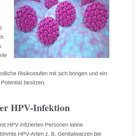
t
ch
s
ile
edliche Risikostufen mit sich bringen und ein
Potential besitzen.
ner HPV-Infektion
mit HPV infizierten Personen keine
immte HPV-Arten z. B. Genitalwarzen bei