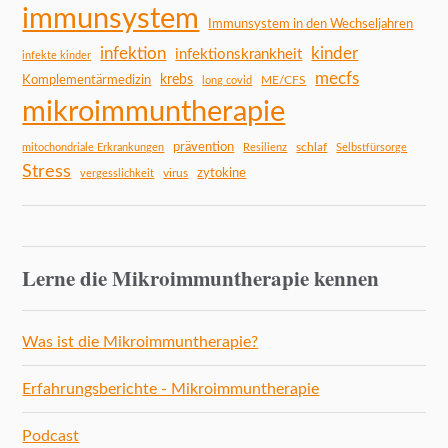
immunsystem
Immunsystem in den Wechseljahren
infektion
kinder
infektionskrankheit
infekte kinder
mecfs
Komplementärmedizin
krebs
ME/CFS
long covid
mikroimmuntherapie
prävention
schlaf
mitochondriale Erkrankungen
Resilienz
Selbstfürsorge
Stress
zytokine
virus
vergesslichkeit
Lerne die Mikroimmuntherapie kennen
Was ist die Mikroimmuntherapie?
Erfahrungsberichte - Mikroimmuntherapie
Podcast