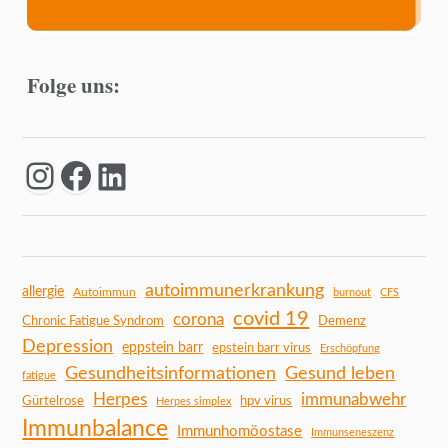
Folge uns:
autoimmunerkrankung
allergie
Autoimmun
burnout
CFS
covid 19
corona
Chronic Fatigue Syndrom
Demenz
Depression
eppstein barr
epstein barr virus
Erschöpfung
Gesundheitsinformationen
Gesund leben
fatigue
Herpes
immunabwehr
Gürtelrose
hpv virus
Herpes simplex
Immunbalance
Immunhomöostase
Immunseneszenz