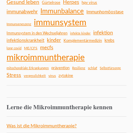
Gesund leben
Herpes
Gürtelrose
hpv virus
Immunbalance
immunabwehr
Immunhomöostase
immunsystem
Immunseneszenz
infektion
Immunsystem in den Wechseljahren
infekte kinder
kinder
infektionskrankheit
Komplementärmedizin
krebs
mecfs
ME/CFS
long covid
mikroimmuntherapie
prävention
schlaf
mitochondriale Erkrankungen
Resilienz
Selbstfürsorge
Stress
zytokine
virus
vergesslichkeit
Lerne die Mikroimmuntherapie kennen
Was ist die Mikroimmuntherapie?