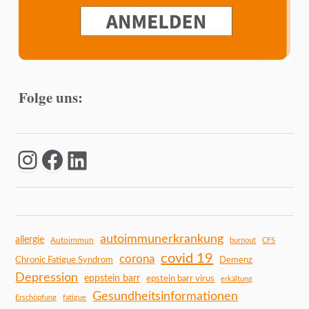
Folge uns:
autoimmunerkrankung
allergie
Autoimmun
burnout
CFS
covid 19
corona
Chronic Fatigue Syndrom
Demenz
Depression
eppstein barr
epstein barr virus
erkältung
Gesundheitsinformationen
Erschöpfung
fatigue