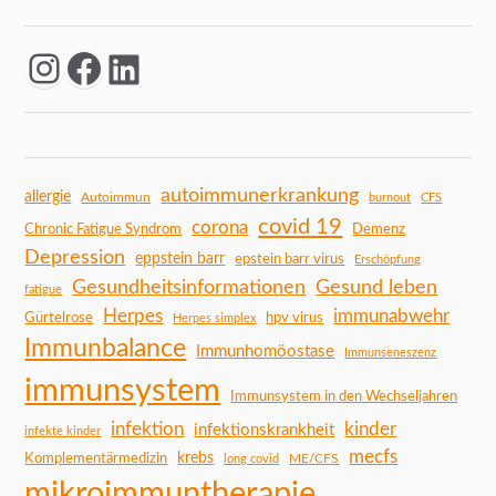
autoimmunerkrankung
allergie
Autoimmun
burnout
CFS
covid 19
corona
Chronic Fatigue Syndrom
Demenz
Depression
eppstein barr
epstein barr virus
Erschöpfung
Gesundheitsinformationen
Gesund leben
fatigue
Herpes
immunabwehr
Gürtelrose
hpv virus
Herpes simplex
Immunbalance
Immunhomöostase
Immunseneszenz
immunsystem
Immunsystem in den Wechseljahren
infektion
kinder
infektionskrankheit
infekte kinder
mecfs
Komplementärmedizin
krebs
ME/CFS
long covid
mikroimmuntherapie