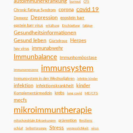
autoimmunerkrankung
burnout
CFS
covid 19
corona
Chronic Fatigue Syndrom
Depression
Demenz
eppstein barr
epstein barr virus
erkältung
Erschöpfung
fatigue
Gesundheitsinformationen
Gesund leben
Herpes
Gürtelrose
immunabwehr
hpv virus
Immunbalance
Immunhomöostase
immunsystem
Immunseneszenz
Immunsystem in den Wechseljahren
infekte kinder
infektion
kinder
infektionskrankheit
Komplementärmedizin
krebs
ME/CFS
long covid
mecfs
mikroimmuntherapie
prävention
mitochondriale Erkrankungen
Resilienz
Stress
schlaf
virus
Selbstfürsorge
vergesslichkeit