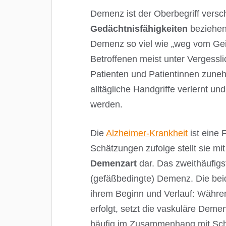
Demenz ist der Oberbegriff versc
Gedächtnisfähigkeiten
beziehen
Demenz so viel wie „weg vom Geis
Betroffenen meist unter Vergessli
Patienten und Patientinnen zunehm
alltägliche Handgriffe verlernt 
werden.
Die
Alzheimer-Krankheit
ist eine
Schätzungen zufolge stellt sie mi
Demenzart
dar. Das zweithäufigs
(gefäßbedingte) Demenz. Die beid
ihrem Beginn und Verlauf: Währen
erfolgt, setzt die vaskuläre Deme
häufig im Zusammenhang mit Sch