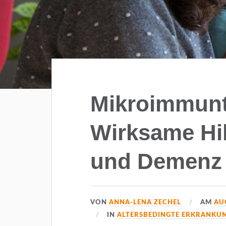
Mikroimmunt
Wirksame Hil
und Demenz
VON
ANNA-LENA ZECHEL
AM
AU
IN
ALTERSBEDINGTE ERKRANKU