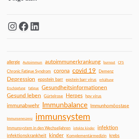
autoimmunerkrankung
allergie
Autoimmun
burnout
CFS
covid 19
corona
Chronic Fatigue Syndrom
Demenz
Depression
eppstein barr
epstein barr virus
erkältung
Gesundheitsinformationen
Erschöpfung
fatigue
Gesund leben
Herpes
Gürtelrose
hpv virus
Immunbalance
immunabwehr
Immunhomöostase
immunsystem
Immunseneszenz
infektion
Immunsystem in den Wechseljahren
infekte kinder
kinder
infektionskrankheit
Komplementärmedizin
krebs