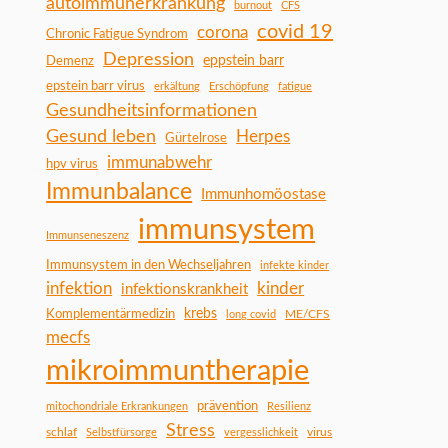
autoimmunerkrankung
burnout
CFS
covid 19
corona
Chronic Fatigue Syndrom
Depression
Demenz
eppstein barr
epstein barr virus
erkältung
Erschöpfung
fatigue
Gesundheitsinformationen
Gesund leben
Herpes
Gürtelrose
immunabwehr
hpv virus
Immunbalance
Immunhomöostase
immunsystem
Immunseneszenz
Immunsystem in den Wechseljahren
infekte kinder
infektion
kinder
infektionskrankheit
Komplementärmedizin
krebs
ME/CFS
long covid
mecfs
mikroimmuntherapie
prävention
mitochondriale Erkrankungen
Resilienz
Stress
schlaf
virus
Selbstfürsorge
vergesslichkeit