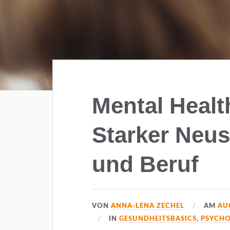
Mental Heal
Starker Neus
und Beruf
VON
ANNA-LENA ZECHEL
AM
AU
IN
GESUNDHEITSBASICS
,
PSYCH