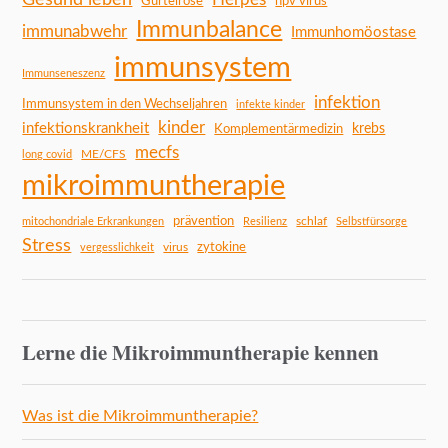
Gürtelrose
hpv virus
Immunbalance
immunabwehr
Immunhomöostase
immunsystem
Immunseneszenz
infektion
Immunsystem in den Wechseljahren
infekte kinder
kinder
infektionskrankheit
Komplementärmedizin
krebs
mecfs
ME/CFS
long covid
mikroimmuntherapie
prävention
schlaf
mitochondriale Erkrankungen
Resilienz
Selbstfürsorge
Stress
zytokine
virus
vergesslichkeit
Lerne die Mikroimmuntherapie kennen
Was ist die Mikroimmuntherapie?