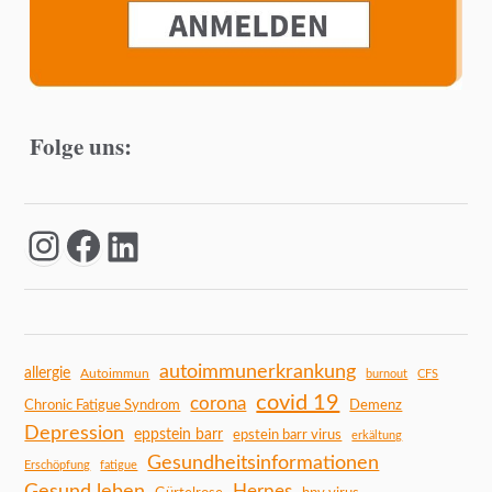
Folge uns:
autoimmunerkrankung
allergie
Autoimmun
burnout
CFS
covid 19
corona
Chronic Fatigue Syndrom
Demenz
Depression
eppstein barr
epstein barr virus
erkältung
Gesundheitsinformationen
Erschöpfung
fatigue
Gesund leben
Herpes