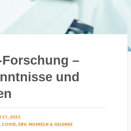
-Forschung –
enntnisse und
en
 17, 2023
,
COVID
,
EBV
,
MUSKELN & GELENKE