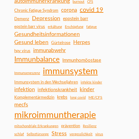
autoimmunerkrankung
burnout
CFS
covid 19
corona
Chronic Fatigue Syndrom
Depression
Demenz
eppstein barr
epstein barr virus
erkältung
Erschöpfung
fatigue
Gesundheitsinformationen
Gesund leben
Herpes
Gürtelrose
immunabwehr
hpv virus
Immunbalance
Immunhomöostase
immunsystem
Immunseneszenz
Immunsystem in den Wechseljahren
infekte kinder
infektion
kinder
infektionskrankheit
Komplementärmedizin
krebs
ME/CFS
long covid
mecfs
mikroimmuntherapie
prävention
mitochondriale Erkrankungen
Resilienz
Stress
schlaf
virus
Selbstfürsorge
vergesslichkeit