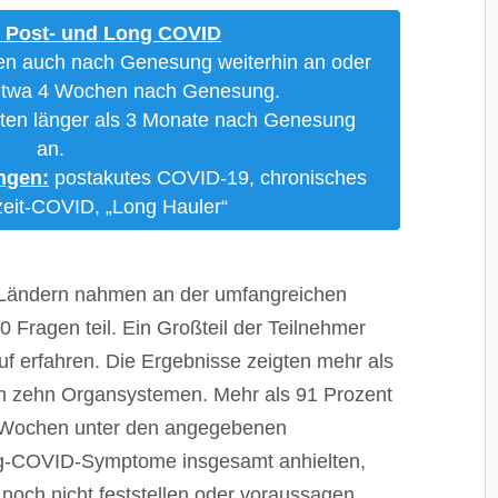
 Post- und Long COVID
n auch nach Genesung weiterhin an oder
– etwa 4 Wochen nach Genesung.
en länger als 3 Monate nach Genesung
an.
ngen:
postakutes COVID-19, chronisches
eit-COVID, „Long Hauler“
 Ländern nahmen an der umfangreichen
 Fragen teil. Ein Großteil der Teilnehmer
uf erfahren. Die Ergebnisse zeigten mehr als
n zehn Organsystemen. Mehr als 91 Prozent
35 Wochen unter den angegebenen
g-COVID-Symptome insgesamt anhielten,
t noch nicht feststellen oder voraussagen.