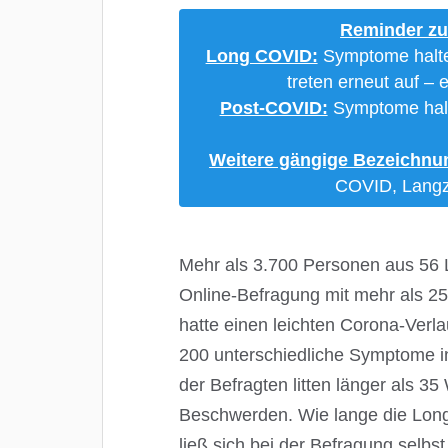
Reminder zu
Long COVID:
Symptome halte
treten erneut auf 
Post-COVID:
Symptome halt
Weitere gängige Bezeichnu
COVID, Langz
Mehr als 3.700 Personen aus 56
Online-Befragung mit mehr als 250
hatte einen leichten Corona-Verla
200 unterschiedliche Symptome i
der Befragten litten länger als 
Beschwerden. Wie lange die Lon
ließ sich bei der Befragung selbs