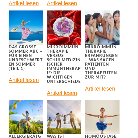
Artikel lesen
Artikel lesen
DAS GROSSE S
MIKROIMMUN
MIKROIMMUN
OMMER ABC – F
THERAPIE
THERAPIE
ÜR EINEN U
VERSUS
ERFAHRUNGEN
NBESCHWERTE
SCHULMEDIZIN
– WAS SAGEN
N SOMMER (
ISCHER
PATIENTEN
TEIL 1)
IMMUNTHERAP
UND
IE: DIE
THERAPEUTEN
WICHTIGEN
ZUR MIT?
Artikel lesen
UNTERSCHIEDE
Artikel lesen
Artikel lesen
ALLERGIERATG
WAS IST
HOMÖOSTASE: