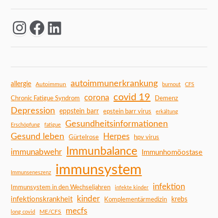
autoimmunerkrankung
allergie
Autoimmun
burnout
CFS
covid 19
corona
Chronic Fatigue Syndrom
Demenz
Depression
eppstein barr
epstein barr virus
erkältung
Gesundheitsinformationen
Erschöpfung
fatigue
Gesund leben
Herpes
Gürtelrose
hpv virus
Immunbalance
immunabwehr
Immunhomöostase
immunsystem
Immunseneszenz
infektion
Immunsystem in den Wechseljahren
infekte kinder
kinder
infektionskrankheit
Komplementärmedizin
krebs
mecfs
ME/CFS
long covid