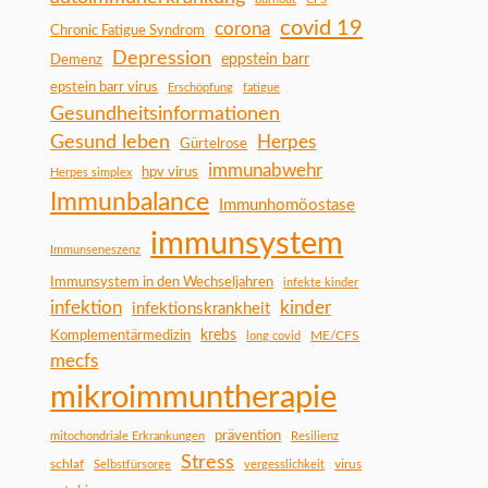
covid 19
corona
Chronic Fatigue Syndrom
Depression
Demenz
eppstein barr
epstein barr virus
Erschöpfung
fatigue
Gesundheitsinformationen
Gesund leben
Herpes
Gürtelrose
immunabwehr
hpv virus
Herpes simplex
Immunbalance
Immunhomöostase
immunsystem
Immunseneszenz
Immunsystem in den Wechseljahren
infekte kinder
infektion
kinder
infektionskrankheit
Komplementärmedizin
krebs
ME/CFS
long covid
mecfs
mikroimmuntherapie
prävention
mitochondriale Erkrankungen
Resilienz
Stress
schlaf
virus
Selbstfürsorge
vergesslichkeit