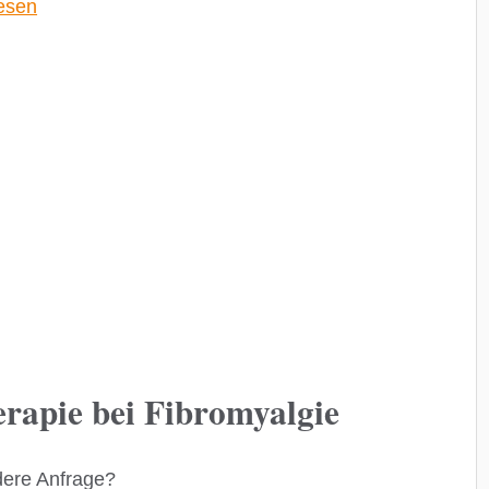
lesen
apie bei Fibromyalgie
dere Anfrage?