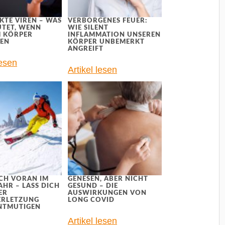
KTE VIREN – WAS
VERBORGENES FEUER:
UTET, WENN
WIE SILENT
M KÖRPER
INFLAMMATION UNSEREN
LEN
KÖRPER UNBEMERKT
ANGREIFT
lesen
Artikel lesen
CH VORAN IM
GENESEN, ABER NICHT
AHR – LASS DICH
GESUND – DIE
ER
AUSWIRKUNGEN VON
ERLETZUNG
LONG COVID
NTMUTIGEN
Artikel lesen