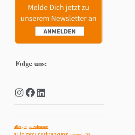
Folge uns:
allergie
Autoimmun
autoimmunerkrankung
burnout
CFS