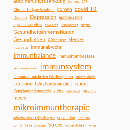
autoimmunerkrankung
burnout
CFS
covid 19
corona
Chronic Fatigue Syndrom
Depression
Demenz
eppstein barr
epstein barr virus
erkältung
Erschöpfung
fatigue
Gesundheitsinformationen
Gesund leben
Herpes
Gürtelrose
immunabwehr
hpv virus
Immunbalance
Immunhomöostase
immunsystem
Immunseneszenz
Immunsystem in den Wechseljahren
infekte kinder
infektion
kinder
infektionskrankheit
Komplementärmedizin
krebs
ME/CFS
long covid
mecfs
mikroimmuntherapie
prävention
mitochondriale Erkrankungen
Resilienz
Stress
schlaf
virus
Selbstfürsorge
vergesslichkeit