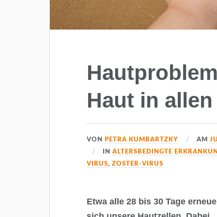
Hautproble
Haut in alle
VON
PETRA KUMBARTZKY
AM
J
IN
ALTERSBEDINGTE ERKRANKU
VIRUS
,
ZOSTER-VIRUS
Etwa alle 28 bis 30 Tage erneue
sich unsere Hautzellen. Dabei