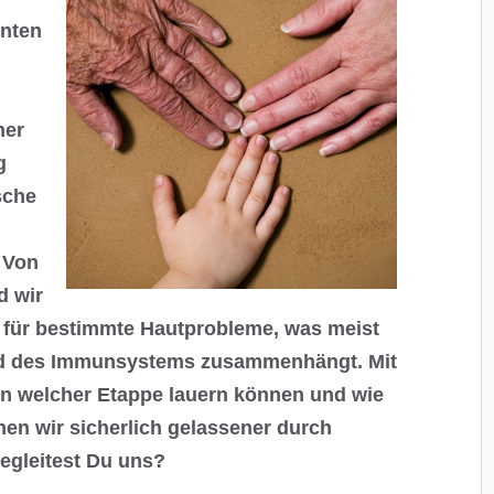
unten
her
g
sche
 Von
d wir
r für bestimmte Hautprobleme, was meist
nd des Immunsystems zusammenhängt. Mit
n welcher Etappe lauern können und wie
en wir sicherlich gelassener durch
egleitest Du uns?