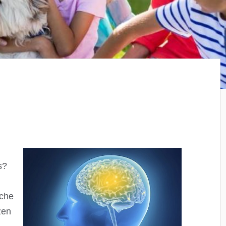
s?
iche
zen