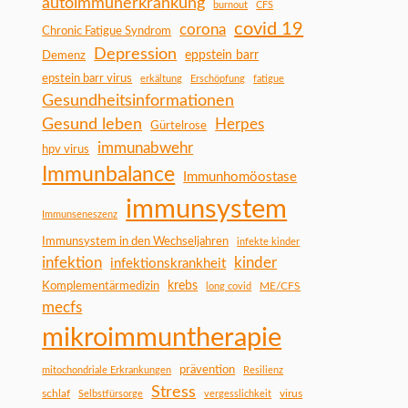
autoimmunerkrankung
burnout
CFS
covid 19
corona
Chronic Fatigue Syndrom
Depression
Demenz
eppstein barr
epstein barr virus
erkältung
Erschöpfung
fatigue
Gesundheitsinformationen
Gesund leben
Herpes
Gürtelrose
immunabwehr
hpv virus
Immunbalance
Immunhomöostase
immunsystem
Immunseneszenz
Immunsystem in den Wechseljahren
infekte kinder
infektion
kinder
infektionskrankheit
Komplementärmedizin
krebs
ME/CFS
long covid
mecfs
mikroimmuntherapie
prävention
mitochondriale Erkrankungen
Resilienz
Stress
schlaf
virus
Selbstfürsorge
vergesslichkeit