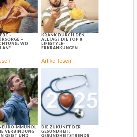
EBE –
KRANK DURCH DEN
ÜRSORGE –
ALLTAG? DIE TOP 8
ACHTUNG: WO
LIFESTYLE-
H AN?
ERKRANKUNGEN
lesen
Artikel lesen
NEUROIMMUNOL
DIE ZUKUNFT DER
DIE VERBINDUNG
GESUNDHEIT:
N GEIST UND
GESUNDHEITSTRENDS