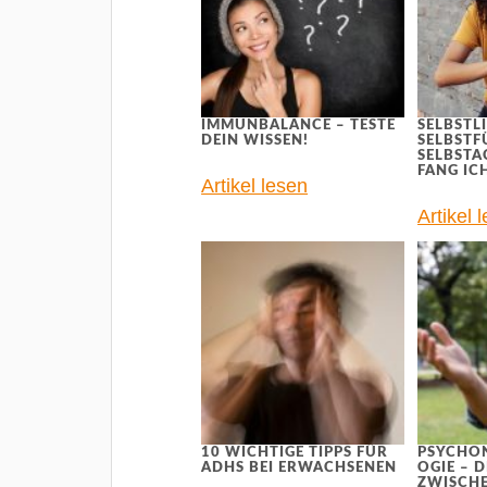
IMMUNBALANCE – TESTE
SELBSTLI
DEIN WISSEN!
SELBSTF
SELBST
FANG IC
Artikel lesen
Artikel 
10 WICHTIGE TIPPS FÜR
PSYCHO
ADHS BEI ERWACHSENEN
OGIE – 
ZWISCHE