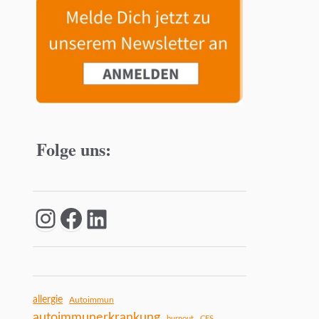
Folge uns:
allergie
Autoimmun
autoimmunerkrankung
burnout
CFS