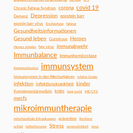
covid 19
corona
Chronic Fatigue Syndrom
Depression
Demenz
eppstein barr
epstein barr virus
Erschöpfung
fatigue
Gesundheitsinformationen
Gesund leben
Herpes
Gürtelrose
immunabwehr
hpv virus
Herpes simplex
Immunbalance
Immunhomöostase
immunsystem
Immunseneszenz
Immunsystem in den Wechseljahren
infekte kinder
infektion
kinder
infektionskrankheit
Komplementärmedizin
krebs
ME/CFS
long covid
mecfs
mikroimmuntherapie
prävention
mitochondriale Erkrankungen
Resilienz
Stress
schlaf
virus
Selbstfürsorge
vergesslichkeit