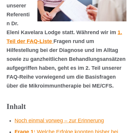
unserer
Referenti
n Dr.
Eleni Kavelara Lodge statt. Während wir im
1.
Teil der FAQ-Liste
Fragen rund um
Hilfestellung bei der Diagnose und im Alltag
sowie zu ganzheitlichen Behandlungsansätzen
aufgegriffen haben, geht es im 2. Teil unserer
FAQ-Reihe vorwiegend um die Basisfragen
über die Mikroimmuntherapie bei ME/CFS.
Inhalt
Noch einmal vorweg – zur Erinnerung
Frage 1:
Welche Erfolge konnten bisher bei