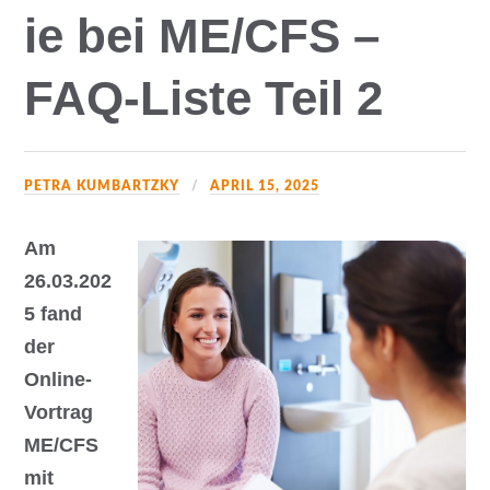
ie bei ME/CFS –
FAQ-Liste Teil 2
PETRA KUMBARTZKY
APRIL 15, 2025
Am
26.03.202
5 fand
der
Online-
Vortrag
ME/CFS
mit