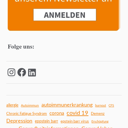
Folge uns:
autoimmunerkrankung
allergie
Autoimmun
burnout
CFS
covid 19
corona
Chronic Fatigue Syndrom
Demenz
Depression
eppstein barr
epstein barr virus
Erschöpfung