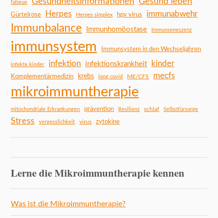
Gesundheitsinformationen
Gesund leben
fatigue
Herpes
immunabwehr
Gürtelrose
hpv virus
Herpes simplex
Immunbalance
Immunhomöostase
Immunseneszenz
immunsystem
Immunsystem in den Wechseljahren
infektion
kinder
infektionskrankheit
infekte kinder
mecfs
Komplementärmedizin
krebs
ME/CFS
long covid
mikroimmuntherapie
prävention
schlaf
mitochondriale Erkrankungen
Resilienz
Selbstfürsorge
Stress
zytokine
virus
vergesslichkeit
Lerne die Mikroimmuntherapie kennen
Was ist die Mikroimmuntherapie?