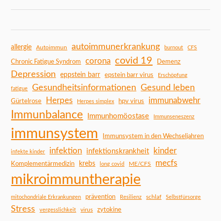
autoimmunerkrankung
allergie
Autoimmun
burnout
CFS
covid 19
corona
Chronic Fatigue Syndrom
Demenz
Depression
eppstein barr
epstein barr virus
Erschöpfung
Gesundheitsinformationen
Gesund leben
fatigue
Herpes
immunabwehr
Gürtelrose
hpv virus
Herpes simplex
Immunbalance
Immunhomöostase
Immunseneszenz
immunsystem
Immunsystem in den Wechseljahren
infektion
kinder
infektionskrankheit
infekte kinder
mecfs
Komplementärmedizin
krebs
ME/CFS
long covid
mikroimmuntherapie
prävention
schlaf
mitochondriale Erkrankungen
Resilienz
Selbstfürsorge
Stress
zytokine
virus
vergesslichkeit