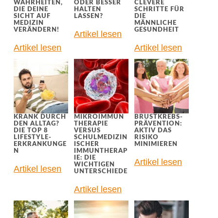
WAHRHEITEN,
ODER BESSER
CLEVERE
DIE DEINE
HALTEN
SCHRITTE FÜR
SICHT AUF
LASSEN?
DIE
MEDIZIN
MÄNNLICHE
VERÄNDERN!
GESUNDHEIT
Artikel lesen
Artikel lesen
Artikel lesen
KRANK DURCH
MIKROIMMUN
BRUSTKREBS-
DEN ALLTAG?
THERAPIE
PRÄVENTION:
DIE TOP 8
VERSUS
AKTIV DAS
LIFESTYLE-
SCHULMEDIZIN
RISIKO
ERKRANKUNGE
ISCHER
MINIMIEREN
N
IMMUNTHERAP
IE: DIE
Artikel lesen
WICHTIGEN
Artikel lesen
UNTERSCHIEDE
Artikel lesen