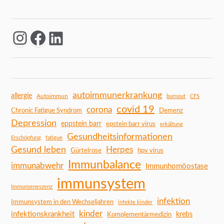
autoimmunerkrankung
allergie
Autoimmun
burnout
CFS
covid 19
corona
Chronic Fatigue Syndrom
Demenz
Depression
eppstein barr
epstein barr virus
erkältung
Gesundheitsinformationen
Erschöpfung
fatigue
Gesund leben
Herpes
Gürtelrose
hpv virus
Immunbalance
immunabwehr
Immunhomöostase
immunsystem
Immunseneszenz
infektion
Immunsystem in den Wechseljahren
infekte kinder
kinder
infektionskrankheit
Komplementärmedizin
krebs