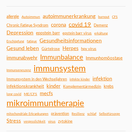
autoimmunerkrankung
allergie
Autoimmun
burnout
CFS
covid 19
corona
Chronic Fatigue Syndrom
Demenz
Depression
eppstein barr
epstein barr virus
erkältung
Gesundheitsinformationen
Erschöpfung
fatigue
Gesund leben
Herpes
Gürtelrose
hpv virus
Immunbalance
immunabwehr
Immunhomöostase
immunsystem
Immunseneszenz
infektion
Immunsystem in den Wechseljahren
infekte kinder
kinder
infektionskrankheit
Komplementärmedizin
krebs
mecfs
ME/CFS
long covid
mikroimmuntherapie
prävention
schlaf
mitochondriale Erkrankungen
Resilienz
Selbstfürsorge
Stress
zytokine
virus
vergesslichkeit