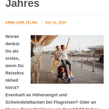
Jahres
ANNA-LENA ZECHEL
JULI 16, 2024
Woran
denkst
Du als
erstes,
wenn Du
Reisekra
nkheit
hörst?
Eventuell an Höhenangst und
Schwindelattacken bei Flugreisen? Oder an