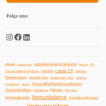
Folge uns:
autoimmunerkrankung
allergie
Autoimmun
burnout
CFS
covid 19
corona
Chronic Fatigue Syndrom
Demenz
Depression
eppstein barr
epstein barr virus
erkältung
Gesundheitsinformationen
Erschöpfung
fatigue
Gesund leben
Herpes
Gürtelrose
hpv virus
Immunbalance
immunabwehr
Immunhomöostase