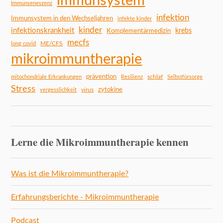
immunsystem
Immunseneszenz
infektion
Immunsystem in den Wechseljahren
infekte kinder
kinder
infektionskrankheit
Komplementärmedizin
krebs
mecfs
ME/CFS
long covid
mikroimmuntherapie
prävention
schlaf
mitochondriale Erkrankungen
Resilienz
Selbstfürsorge
Stress
zytokine
virus
vergesslichkeit
Lerne die Mikroimmuntherapie kennen
Was ist die Mikroimmuntherapie?
Erfahrungsberichte - Mikroimmuntherapie
Podcast