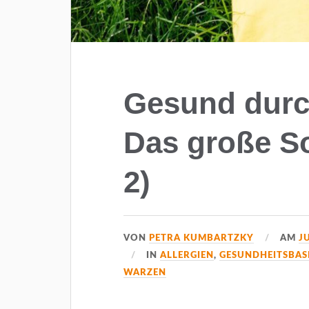
Gesund dur
Das große S
2)
VON
PETRA KUMBARTZKY
AM
J
IN
ALLERGIEN
,
GESUNDHEITSBAS
WARZEN