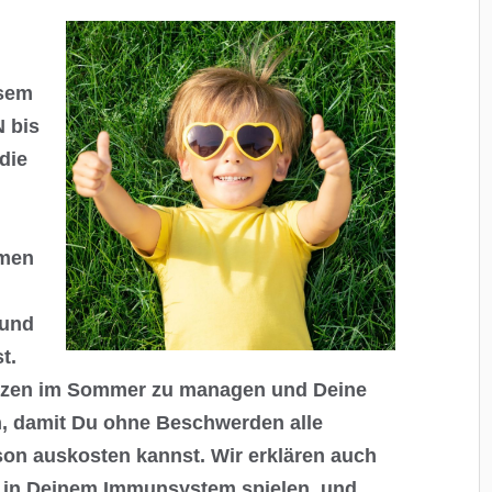
esem
N bis
die
emen
 und
t.
tzen im Sommer zu managen und Deine
n, damit Du ohne Beschwerden alle
son auskosten kannst. Wir erklären auch
ne in Deinem Immunsystem spielen, und