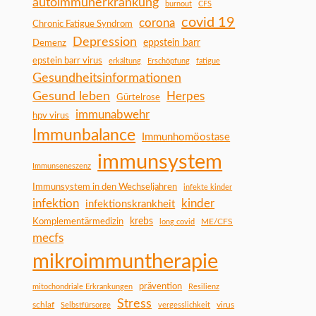
autoimmunerkrankung
burnout
CFS
covid 19
corona
Chronic Fatigue Syndrom
Depression
Demenz
eppstein barr
epstein barr virus
erkältung
Erschöpfung
fatigue
Gesundheitsinformationen
Gesund leben
Herpes
Gürtelrose
immunabwehr
hpv virus
Immunbalance
Immunhomöostase
immunsystem
Immunseneszenz
Immunsystem in den Wechseljahren
infekte kinder
infektion
kinder
infektionskrankheit
Komplementärmedizin
krebs
ME/CFS
long covid
mecfs
mikroimmuntherapie
prävention
mitochondriale Erkrankungen
Resilienz
Stress
schlaf
virus
Selbstfürsorge
vergesslichkeit