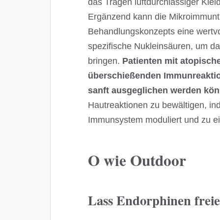
das Tragen luftdurchlässiger Klei
Ergänzend kann die Mikroimmunthe
Behandlungskonzepts eine wertvol
spezifische Nukleinsäuren, um d
bringen.
Patienten mit atopisch
überschießenden Immunreaktio
sanft ausgeglichen werden kön
Hautreaktionen zu bewältigen, in
Immunsystem moduliert und zu ein
O wie Outdoor
Lass Endorphinen frei