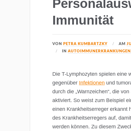
Personalaus
Immunität
VON
PETRA KUMBARTZKY
AM
J
IN
AUTOIMMUNERKRANKUNGEN
Die T-Lymphozyten spielen eine 
gegenüber
Infektionen
und tumora
durch die „Warnzeichen“, die vo
aktiviert. So weist zum Beispiel ei
einen Krankheitserreger erkannt h
des Krankheitserregers auf, dami
werden können. Zu diesem Zweck