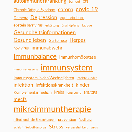
autoimmunerkrankung
burnout
CFS
covid 19
corona
Chronic Fatigue Syndrom
Depression
Demenz
eppstein barr
epstein barr virus
erkältung
Erschöpfung
fatigue
Gesundheitsinformationen
Gesund leben
Herpes
Gürtelrose
immunabwehr
hpv virus
Immunbalance
Immunhomöostase
immunsystem
Immunseneszenz
Immunsystem in den Wechseljahren
infekte kinder
infektion
kinder
infektionskrankheit
Komplementärmedizin
krebs
ME/CFS
long covid
mecfs
mikroimmuntherapie
prävention
mitochondriale Erkrankungen
Resilienz
Stress
schlaf
virus
Selbstfürsorge
vergesslichkeit