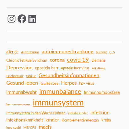
autoimmunerkrankung
allergie
Autoimmun
burnout
CFS
covid 19
corona
Chronic Fatigue Syndrom
Demenz
Depression
eppstein barr
epstein barr virus
erkältung
Gesundheitsinformationen
Erschöpfung
fatigue
Gesund leben
Herpes
Gürtelrose
hpv virus
Immunbalance
immunabwehr
Immunhomöostase
immunsystem
Immunseneszenz
infektion
Immunsystem in den Wechseljahren
infekte kinder
kinder
infektionskrankheit
Komplementärmedizin
krebs
mecfs
ME/CFS
long covid