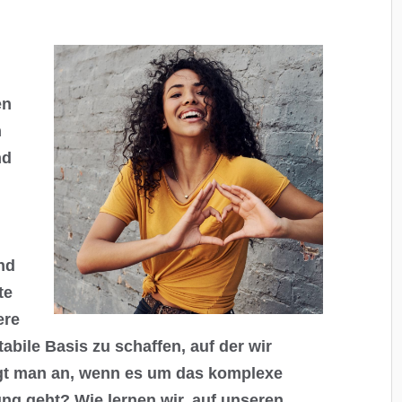
en
n
nd
d
nd
te
ere
abile Basis zu schaffen, auf der wir
t man an, wenn es um das komplexe
ng geht? Wie lernen wir, auf unseren