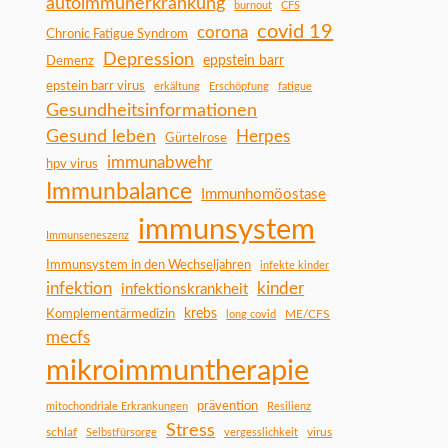
autoimmunerkrankung
burnout
CFS
covid 19
corona
Chronic Fatigue Syndrom
Depression
Demenz
eppstein barr
epstein barr virus
erkältung
Erschöpfung
fatigue
Gesundheitsinformationen
Gesund leben
Herpes
Gürtelrose
immunabwehr
hpv virus
Immunbalance
Immunhomöostase
immunsystem
Immunseneszenz
Immunsystem in den Wechseljahren
infekte kinder
infektion
kinder
infektionskrankheit
Komplementärmedizin
krebs
ME/CFS
long covid
mecfs
mikroimmuntherapie
prävention
mitochondriale Erkrankungen
Resilienz
Stress
schlaf
virus
Selbstfürsorge
vergesslichkeit