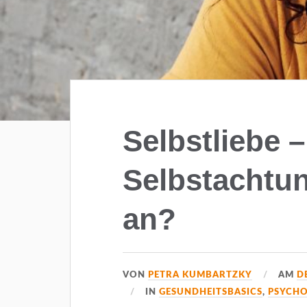
Selbstliebe 
Selbstachtun
an?
VON
PETRA KUMBARTZKY
AM
D
IN
GESUNDHEITSBASICS
,
PSYCH