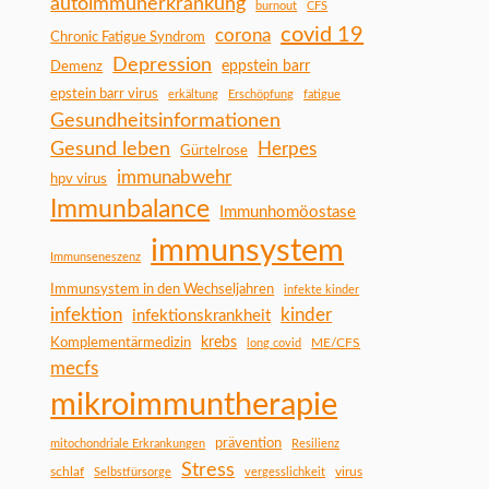
autoimmunerkrankung
burnout
CFS
covid 19
corona
Chronic Fatigue Syndrom
Depression
Demenz
eppstein barr
epstein barr virus
erkältung
Erschöpfung
fatigue
Gesundheitsinformationen
Gesund leben
Herpes
Gürtelrose
immunabwehr
hpv virus
Immunbalance
Immunhomöostase
immunsystem
Immunseneszenz
Immunsystem in den Wechseljahren
infekte kinder
infektion
kinder
infektionskrankheit
Komplementärmedizin
krebs
ME/CFS
long covid
mecfs
mikroimmuntherapie
prävention
mitochondriale Erkrankungen
Resilienz
Stress
schlaf
virus
Selbstfürsorge
vergesslichkeit