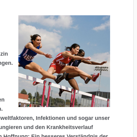
zin
ngen.
en
n.
eltfaktoren, Infektionen und sogar unser
fungieren und den Krankheitsverlauf
h Hoffnung: Ein besseres Verständnis der