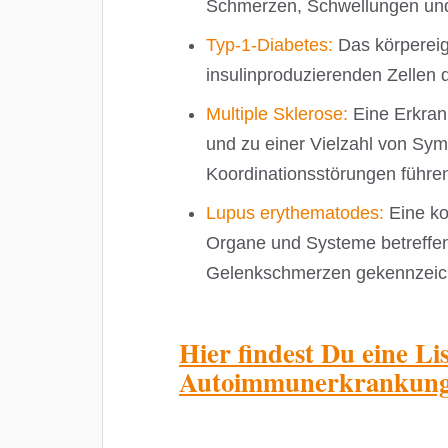
Schmerzen, Schwellungen und 
Typ-1-Diabetes:
Das körpereig
insulinproduzierenden Zellen 
Multiple Sklerose:
Eine Erkrank
und zu einer Vielzahl von Sy
Koordinationsstörungen führe
Lupus erythematodes:
Eine ko
Organe und Systeme betreffen
Gelenkschmerzen gekennzeich
Hier
findest Du eine Li
Autoimmunerkrankun