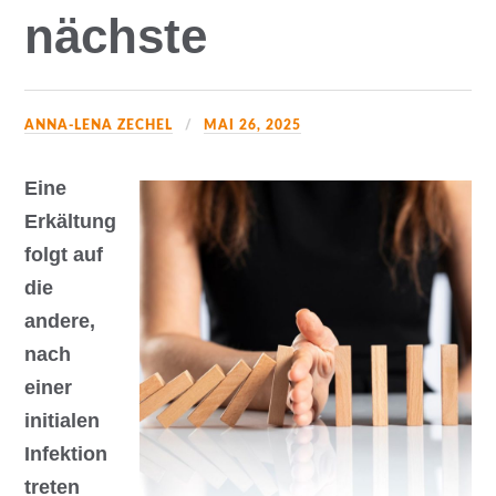
nächste
ANNA-LENA ZECHEL
MAI 26, 2025
Eine
Erkältung
folgt auf
die
andere,
nach
einer
initialen
Infektion
treten