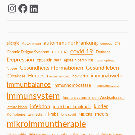
autoimmunerkrankung
allergie
Autoimmun
burnout
CFS
covid 19
corona
Chronic Fatigue Syndrom
Demenz
Depression
eppstein barr
epstein barr virus
Erschöpfung
Gesundheitsinformationen
Gesund leben
fatigue
Herpes
immunabwehr
Gürtelrose
hpv virus
Herpes simplex
Immunbalance
Immunhomöostase
Immunseneszenz
immunsystem
Immunsystem in den Wechseljahren
infektion
kinder
infektionskrankheit
infekte kinder
mecfs
Komplementärmedizin
krebs
ME/CFS
long covid
mikroimmuntherapie
prävention
schlaf
mitochondriale Erkrankungen
Resilienz
Selbstfürsorge