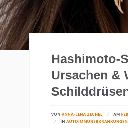
Hashimoto-
Ursachen & 
Schilddrüse
VON
ANNA-LENA ZECHEL
AM
FE
IN
AUTOIMMUNERKRANKUNGEN