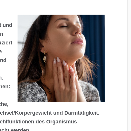
t und
en
ziert
e
und
n.
nen:
che,
echsel/Körpergewicht und Darmtätigkeit.
ehlfunktionen des Organismus
cht werden.