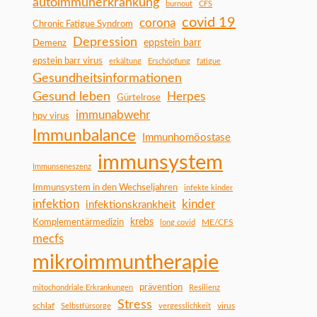
autoimmunerkrankung
burnout
CFS
covid 19
corona
Chronic Fatigue Syndrom
Depression
Demenz
eppstein barr
epstein barr virus
erkältung
Erschöpfung
fatigue
Gesundheitsinformationen
Gesund leben
Herpes
Gürtelrose
immunabwehr
hpv virus
Immunbalance
Immunhomöostase
immunsystem
Immunseneszenz
Immunsystem in den Wechseljahren
infekte kinder
infektion
kinder
infektionskrankheit
Komplementärmedizin
krebs
ME/CFS
long covid
mecfs
mikroimmuntherapie
prävention
mitochondriale Erkrankungen
Resilienz
Stress
schlaf
virus
Selbstfürsorge
vergesslichkeit