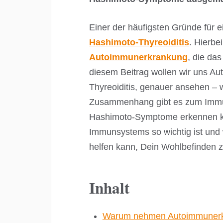
Einer der häufigsten Gründe für e
Hashimoto-Thyreoiditis
. Hierbe
Autoimmunerkrankung
, die da
diesem Beitrag wollen wir uns A
Thyreoiditis, genauer ansehen –
Zusammenhang gibt es zum Immu
Hashimoto-Symptome erkennen k
Immunsystems so wichtig ist und 
helfen kann, Dein Wohlbefinden z
Inhalt
Warum nehmen Autoimmunerk