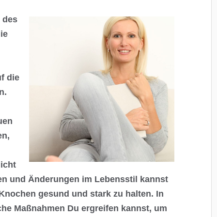
t des
ie
f die
n.
uen
en,
icht
gien und Änderungen im Lebensstil kannst
 Knochen gesund und stark zu halten. In
elche Maßnahmen Du ergreifen kannst, um