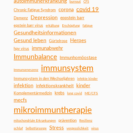
autoimmunerkrankung
burnout
CFS
covid 19
corona
Chronic Fatigue Syndrom
Depression
Demenz
eppstein barr
epstein barr virus
erkältung
Erschöpfung
fatigue
Gesundheitsinformationen
Gesund leben
Herpes
Gürtelrose
immunabwehr
hpv virus
Immunbalance
Immunhomöostase
immunsystem
Immunseneszenz
Immunsystem in den Wechseljahren
infekte kinder
infektion
kinder
infektionskrankheit
Komplementärmedizin
krebs
ME/CFS
long covid
mecfs
mikroimmuntherapie
prävention
mitochondriale Erkrankungen
Resilienz
Stress
schlaf
virus
Selbstfürsorge
vergesslichkeit